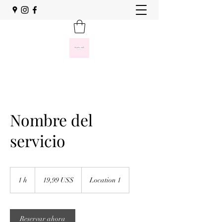
Nombre del
servicio
19,99
dólares
1 h
1
19,99 US$
Location 1
estadounidenses
Reservar ahora